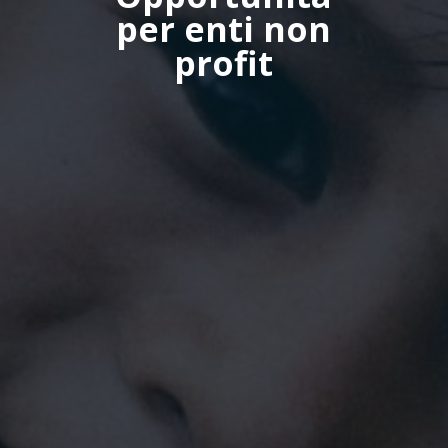
per enti non
profit